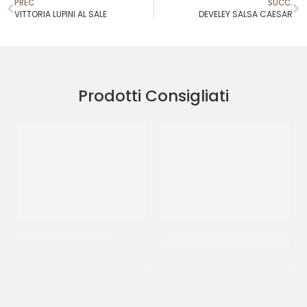
PREC
SUCC.
VITTORIA LUPINI AL SALE
DEVELEY SALSA CAESAR
Prodotti Consigliati
DE CECCO RIGATONI
CANONICO SALAME
PICCANTE
CT 24 x 500 GR
(+/- 0.60 KG)