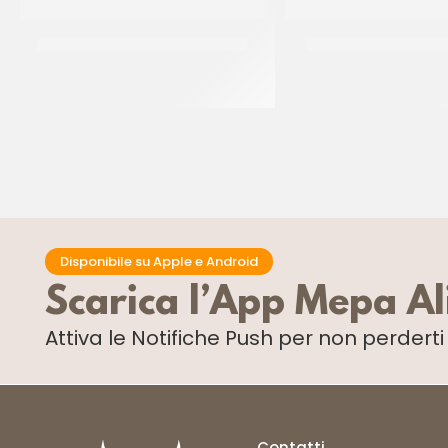
D’AMICO FUNGHI CHAMPIGNON
CANONICO SALAME 
CF 6 X 2,4 KG
(+/- 0.60 KG)
Disponibile su Apple e Android
Scarica l’App Mepa A
Attiva le Notifiche Push
per non perdert
Contatti