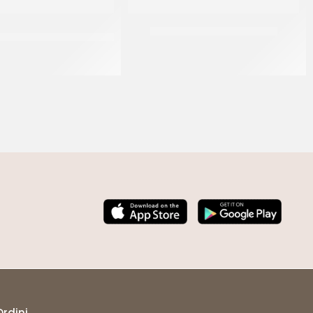
 FAGIOLI CANNELLINI IN
CANONICO SALAME NAPOLI
VETRO
(+/- 0.70 KG)
CT 12 x 580 GR
Ordini