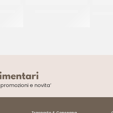
PICCANTE
BONDUELLE CECI IN VETRO
BONDUELLE
CT 12 x 330 GR
limentari
i
promozioni e novita’
Trasporto & Consegna