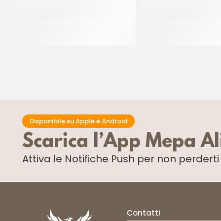
IRCA PASTA DAMA TOP
MODEL PASTE V
CT 4 x 2.5 KG
CT 5 x 1 KG
Disponibile su Apple e Android
Scarica l’App Mepa A
Attiva le Notifiche Push
per non perdert
Contatti