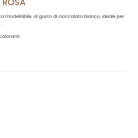
E ROSA
a modellabile, al gusto di cioccolato bianco, ideale per
.
oloranti: