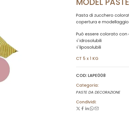
MODEL PAST
Pasta di zucchero colorat
copertura e modellaggio
Può essere colorato con c
√ idrosolubili
√ liposolubili
CT 5 x 1 KG
COD: LAPE008
Categoria:
PASTE DA DECORAZIONE
Condividi: