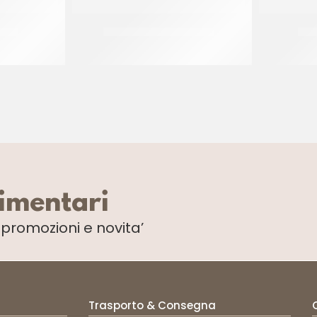
ERDE
MODEL PASTE MARRONE
MOD
CT 5 x 1 KG
limentari
i
promozioni e novita’
Trasporto & Consegna