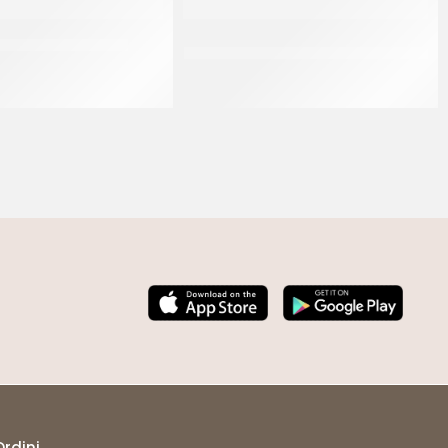
 CROCCHE’ MIGNON
PAC GEL RUSTICI ASSORTITI MIGNON
27GR
CT 2 x 2.5 KG
CT 6 x 27 GR
Ordini