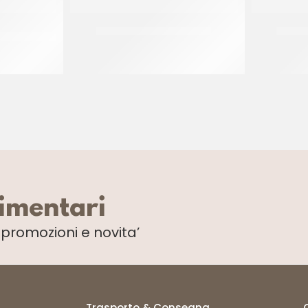
TTO MISTO
RISPO CROCCHE’ GRANDI
RISPO
CT 2 x 2.5 KG
limentari
i
promozioni e novita’
Trasporto & Consegna