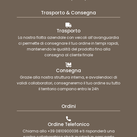
Trasporto & Consegna
Trasporto
La nostra flotta aziendale con veicoli all’avanguardia
ci permette di consegnare il tuo ordine in tempi rapidi,
mantenendo le qualità del prodotto fino alla
consegna al cliente finale
Consegna
Grazie alla nostra struttura interna, e avvalendoci di
validi collaboratori, consegneremo il tuo ordine su tutto
il territorio campano entro le 24h
Ordini
Ordine Telefonico
Chiama allo +39 0810900036 e ti risponderà una
nostra collaboratrice che ti guiderà in ogni parte