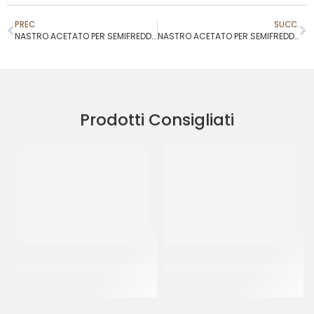
PREC
SUCC.
NASTRO ACETATO PER SEMIFREDDI H 30 MM
NASTRO ACETATO PER SEMIFREDDI H 50 MM
Prodotti Consigliati
NASTRO ACETATO PER
SCHNEIDER BECCUCCIO
SEMIFREDDI H 30 MM
FORO A STELLA MM 11
CF 200 MT