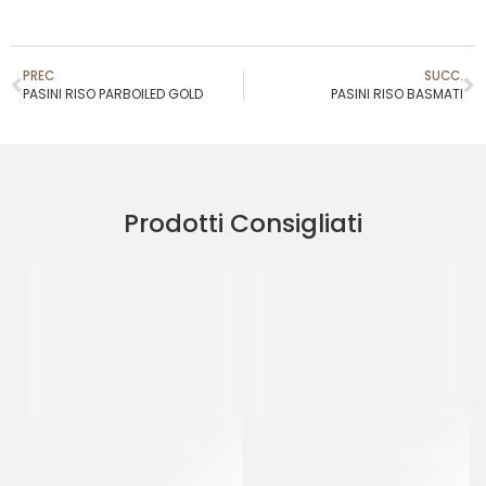
PREC
SUCC.
PASINI RISO PARBOILED GOLD
PASINI RISO BASMATI
Prodotti Consigliati
BONDUELLE MAIS DOLCE
D’AMICO FUNGHI
CHAMPIGNON
CT 12 x 300 GR