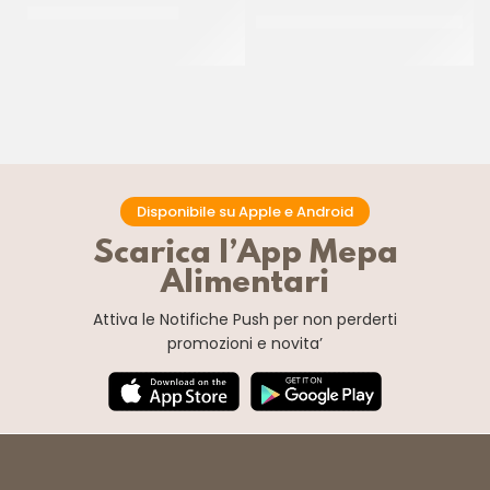
DE CECCO RIGATONI
D’AMICO CARCIOFI TAGLIATI
ALLA RINFUSA
CT 24 x 500 GR
CF 2 X 1,6 KG
Disponibile su Apple e Android
Scarica l’App Mepa
Alimentari
Attiva le Notifiche Push
per non perderti
promozioni e novita’