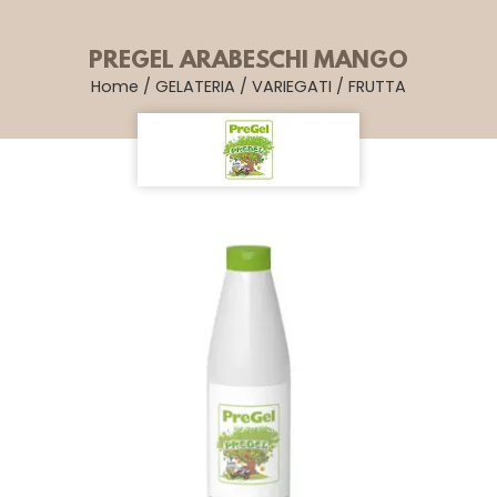
PREGEL ARABESCHI MANGO
Home
/
GELATERIA
/
VARIEGATI
/
FRUTTA