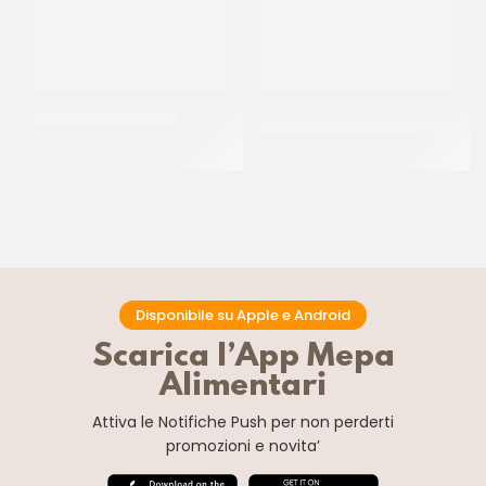
DE CECCO RIGATONI
D’AMICO CARCIOFI A
SPICCHI
CT 24 x 500 GR
CF 6 X 2,55 KG
Disponibile su Apple e Android
Scarica l’App Mepa
Alimentari
Attiva le Notifiche Push
per non perderti
promozioni e novita’