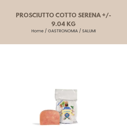
PROSCIUTTO COTTO SERENA +/-
9.04 KG
Home
/
GASTRONOMIA
/
SALUMI