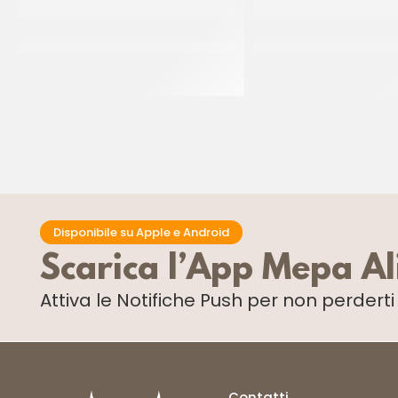
RUFFINI BAGNA ANALCOLICA MISTO
RUFFINI BAGNA ALCO
ESOTICO
BAGNADORO SEG
CF 2 LT
CF 2 LT
Disponibile su Apple e Android
Scarica l’App Mepa A
Attiva le Notifiche Push
per non perdert
Contatti