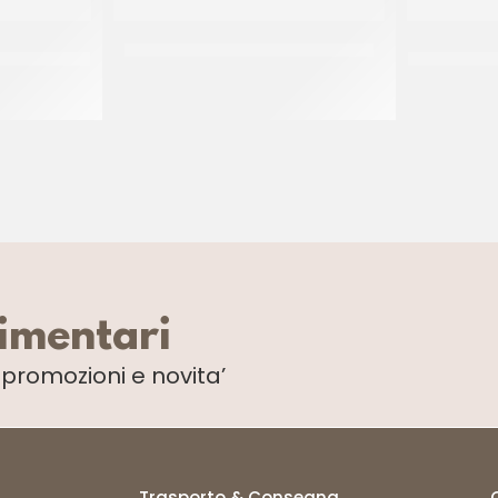
LICA 70°
RUFFINI BAGNA BENEVENTO RETAIL
RUFFINI
ESTA
CF 1 LT
limentari
i
promozioni e novita’
Trasporto & Consegna