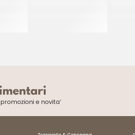
RITTI AL
SAPORI DI NAPOLI FRITTO MISTO
S.DI NAPOL
O
NAPOLI
R
CT 2 x 2.5 KG
limentari
i
promozioni e novita’
Trasporto & Consegna