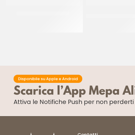
RISPO ARANCINO MIGNON
TERMINI ARANCINI F
PROSCIUTT
CT 2 x 2.5 KG
CT 40 x 225 G
Disponibile su Apple e Android
Scarica l’App Mepa A
Attiva le Notifiche Push
per non perdert
Contatti