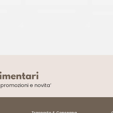
TINI
BIFFI PESTO GENOVESE
D’AMICO C
R
CF 980 GR
limentari
i
promozioni e novita’
Trasporto & Consegna