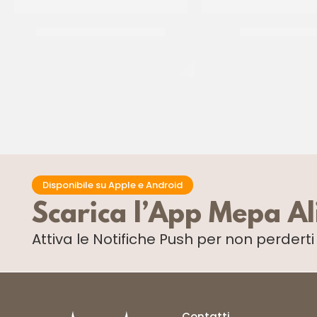
BONDUELLE PISELLI IN VETRO
DE CECCO BUCA
CT 12 x 580 GR
CT 24 x 500 G
Disponibile su Apple e Android
Scarica l’App Mepa A
Attiva le Notifiche Push
per non perdert
Contatti