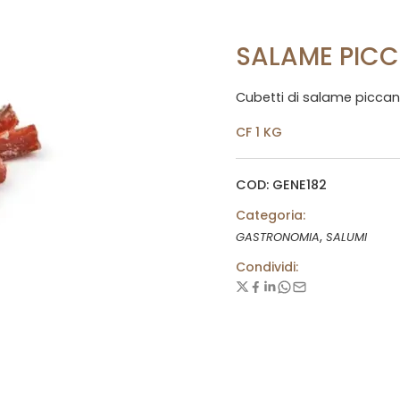
SALAME PICC
Cubetti di salame piccant
CF 1 KG
COD: GENE182
Categoria:
,
GASTRONOMIA
SALUMI
Condividi: