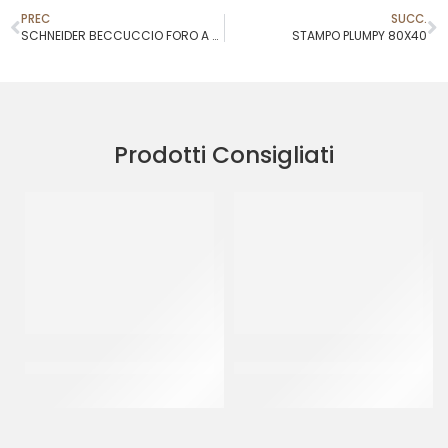
PREC
SUCC.
SCHNEIDER BECCUCCIO FORO A STELLA MM 8
STAMPO PLUMPY 80X40
Prodotti Consigliati
SCHNEIDER BECCUCCIO
NASTRO ACETATO PER
FORO A STELLA MM 15
SEMIFREDDI H 30 MM
CF 200 MT