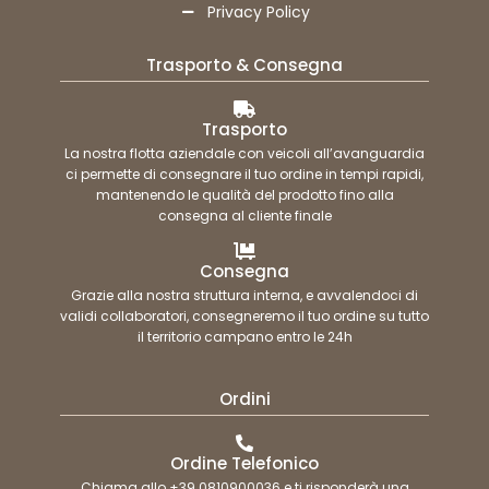
Privacy Policy
Trasporto & Consegna
Trasporto
La nostra flotta aziendale con veicoli all’avanguardia
ci permette di consegnare il tuo ordine in tempi rapidi,
mantenendo le qualità del prodotto fino alla
consegna al cliente finale
Consegna
Grazie alla nostra struttura interna, e avvalendoci di
validi collaboratori, consegneremo il tuo ordine su tutto
il territorio campano entro le 24h
Ordini
Ordine Telefonico
Chiama allo +39 0810900036 e ti risponderà una