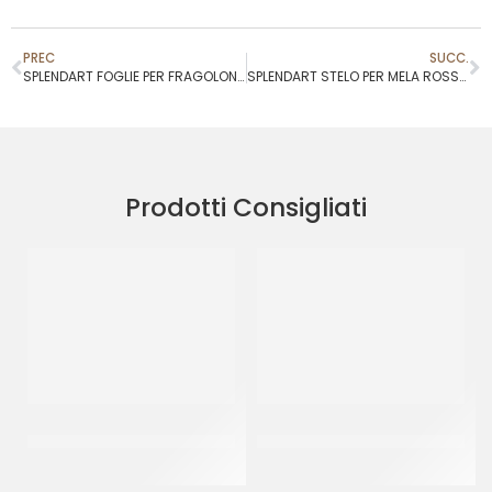
PREC
SUCC.
SPLENDART FOGLIE PER FRAGOLONE MARTORANA
SPLENDART STELO PER MELA ROSSA MARTORANA
Prodotti Consigliati
COPERCHIO CESTA
SCHNEIDER BECCUCCIO
SOVRAPPONIBILE
FORO A STELLA MM 11
CF 80 LT