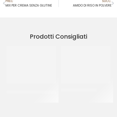
PREC
SUCC.
MIX PER CREMA SENZA GLUTINE
AMIDO DI RISO IN POLVERE
Prodotti Consigliati
IL CERVO AMIDO DI RISO IN
FIORFIORE SOFFYMIX
POLVERE
CF 10 KG
CF 20 KG