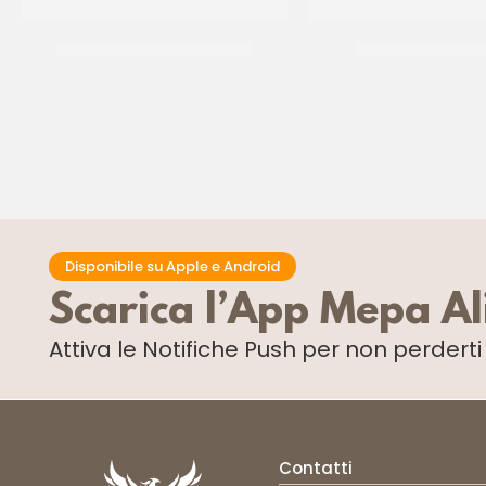
YOGURT GRECO 0% GRASSI
LATTE REGGIANO 
CT 6 x 1 KG
CT 12 x 1 LT
Disponibile su Apple e Android
Scarica l’App Mepa A
Attiva le Notifiche Push
per non perdert
Contatti