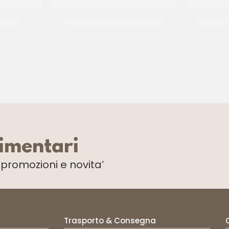
UHT PS
LATTE REGGIANO UHT INTERO
LATTE 1%
CT 12 x 1 LT
limentari
i
promozioni e novita’
Trasporto & Consegna