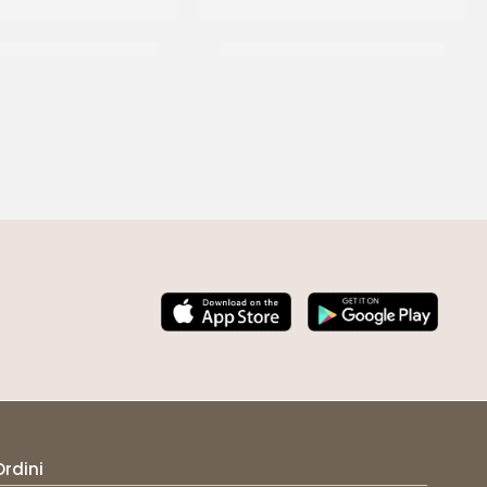
 SCREMATO IN POLVERE
LATTE UHT AD1 SENZA LATTOSIO
CF 25 KG
CT 10 x 1 LT
Ordini