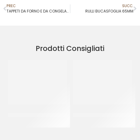
PREC
SUCC.
TAPPETI DA FORNO E DA CONGELAZIONE 385X585 MM
RULLI BUCASFOGLIA 65MM
Prodotti Consigliati
SCHNEIDER BECCUCCIO
TRONCHETTI ORO
FORO A STELLA MM 8
RETTANGOLARI 17X35
CF 10 KG