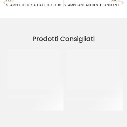
PREC
SUCC.
STAMPO CUBO SALDATO 10X10 H6,5 C/COPERCHIO
STAMPO ANTIADERENTE PANDORO 1 KG
Prodotti Consigliati
KIT BECCUCCI INOX
NASTRO ACETATO PER
SEMIFREDDI H 30 MM
CF 38 PZ
CF 200 MT