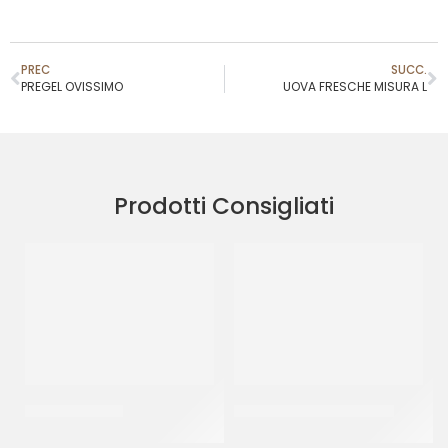
PREC
SUCC.
PREGEL OVISSIMO
UOVA FRESCHE MISURA L
Prodotti Consigliati
MISTO D’UOVO
UOVA FRESCHE MISURA L
CT 6 x 1 LT
CF 30 PZ