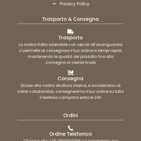
Privacy Policy
Trasporto & Consegna
Trasporto
La nostra flotta aziendale con veicoli all’avanguardia
ci permette di consegnare il tuo ordine in tempi rapidi,
mantenendo le qualità del prodotto fino alla
consegna al cliente finale
Consegna
Grazie alla nostra struttura interna, e avvalendoci di
validi collaboratori, consegneremo il tuo ordine su tutto
il territorio campano entro le 24h
Ordini
Ordine Telefonico
Chiama allo +39 0810900036 e ti risponderà una