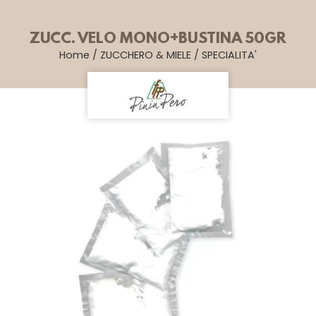
ZUCC. VELO MONO+BUSTINA 50GR
Home
/
ZUCCHERO & MIELE
/
SPECIALITA'