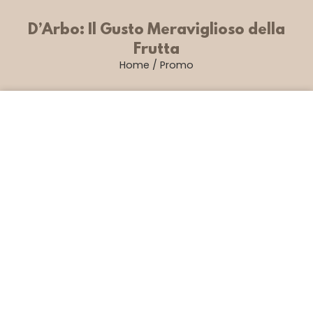
D’Arbo: Il Gusto Meraviglioso della
Frutta
Home
/
Promo