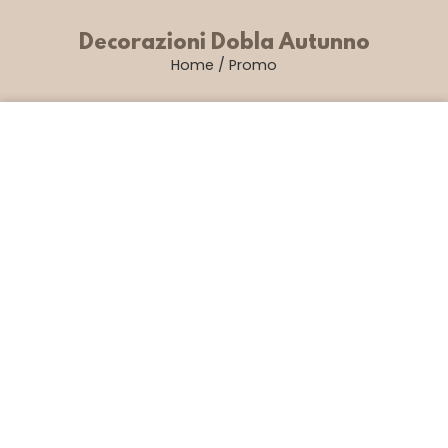
Decorazioni Dobla Autunno
Home
/
Promo