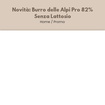
Novità: Burro delle Alpi Pro 82%
Senza Lattosio
Home
/
Promo