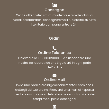
Consegna
Grazie alla nostra struttura interna, e avvalendoci di
validi collaboratori, consegneremo il tuo ordine su tutto
il territorio campano entro le 24h
Ordini
Ordine Telefonico
Chiama allo +39 0810900036 e ti risponderà una
nostra collaboratrice che ti guiderà in ogni parte
dell’ordine
Ordine Mail
Invia una mail a ordini@mepaalimentari.com con i
dettagli del tuo ordine. Riceverai una mail di risposta
per la presa in carico dello stesso con indicazione dei
tempi medi per la consegna