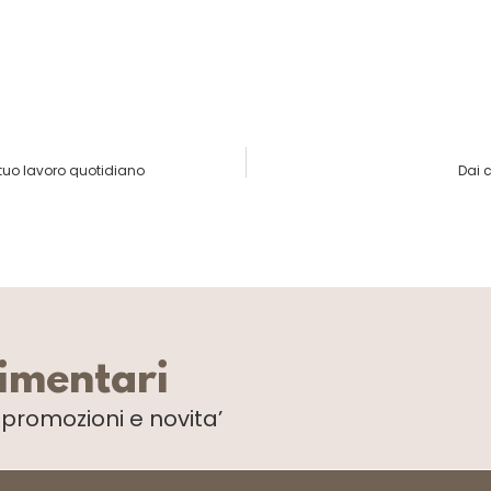
 tuo lavoro quotidiano
Dai 
limentari
i
promozioni e novita’