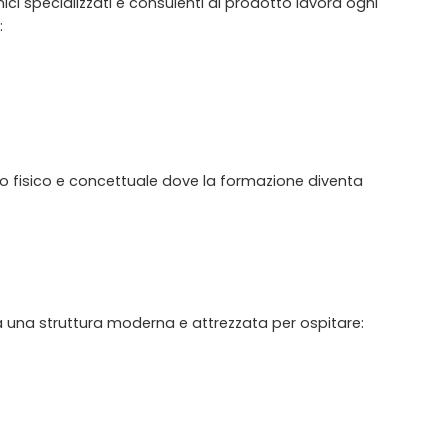
cnici specializzati e consulenti di prodotto lavora ogni
:
io fisico e concettuale dove la formazione diventa
à una struttura moderna e attrezzata per ospitare: