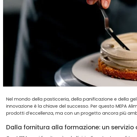
Nel mondo della pasticceria, della panificazione e della gelat
innovazione è la chiave del successo. Per questo MEPA Alimen
prodotti d’eccellenza, ma con un progetto ancora più amb
Dalla fornitura alla formazione: un servizi