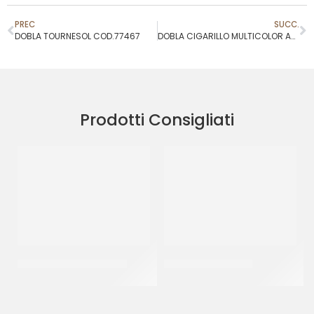
PREC
SUCC.
DOBLA TOURNESOL COD.77467
DOBLA CIGARILLO MULTICOLOR ASSORTMENT COD.78013
Prodotti Consigliati
SPRINKLES ARLECCHINO
SPRINKLES ROSA 07
CF 500 GR
CF 500 GR