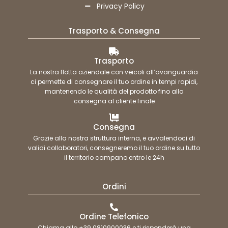
Privacy Policy
Trasporto & Consegna
Trasporto
La nostra flotta aziendale con veicoli all’avanguardia
ci permette di consegnare il tuo ordine in tempi rapidi,
mantenendo le qualità del prodotto fino alla
consegna al cliente finale
Consegna
Grazie alla nostra struttura interna, e avvalendoci di
validi collaboratori, consegneremo il tuo ordine su tutto
il territorio campano entro le 24h
Ordini
Ordine Telefonico
Chiama allo +39 0810900036 e ti risponderà una