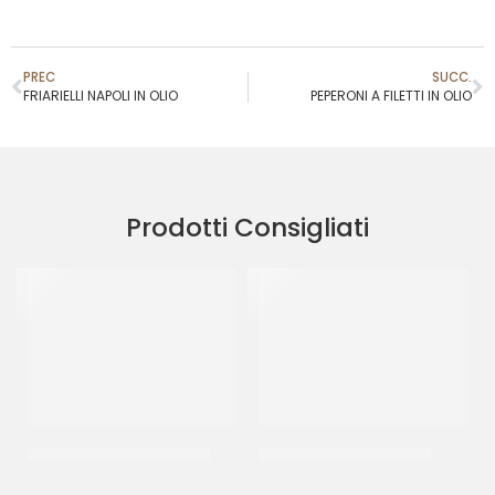
PREC
SUCC.
FRIARIELLI NAPOLI IN OLIO
PEPERONI A FILETTI IN OLIO
Prodotti Consigliati
DE CECCO PENNE RIGATE
BONDUELLE MAIS DOLCE
CT 24 x 500 GR
CT 12 x 300 GR