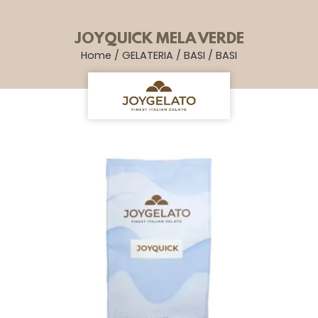
JOYQUICK MELA VERDE
Home
/
GELATERIA
/
BASI
/
BASI