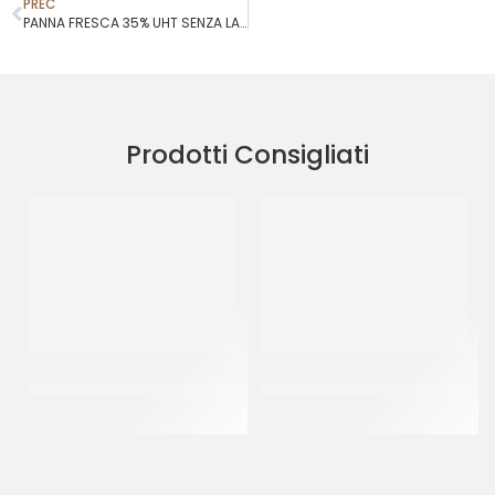
PREC
PANNA FRESCA 35% UHT SENZA LATTOSIO
Prodotti Consigliati
PANNA FRESCA 35% UHT
GOURMET CHEF CREMA
SENZA LATTOSIO
VEGETALE PER CUCINA
CT 12 x 1 LT
CT 20 x 500 ML