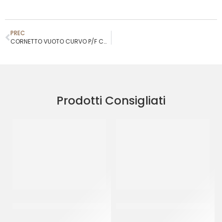
PREC
CORNETTO VUOTO CURVO P/F COD.230146
Prodotti Consigliati
PAC GEL CORNETTO CIOK
PAC GEL CORNETTO
ZUCCHERATO P/F
STELLATO BLACK&WHITE P/F
CT 40 PZ
CT 40 PZ