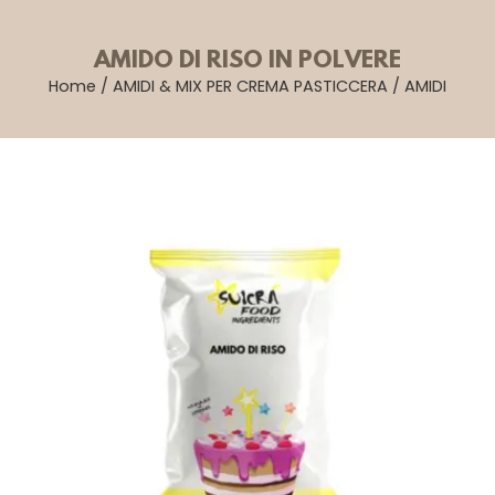
AMIDO DI RISO IN POLVERE
Home
/
AMIDI & MIX PER CREMA PASTICCERA
/
AMIDI