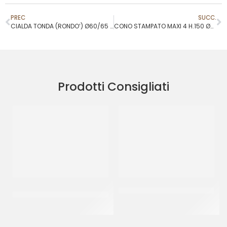
PREC
SUCC.
CIALDA TONDA (RONDO’) Ø60/65 MM
CONO STAMPATO MAXI 4 H.150 Ø46
Prodotti Consigliati
PREGEL PASTA CLASSICA
JOYGELATO YOGURT GRECO
CREMA PECAN
CT 6 x 1 KG
CT 2 x 2.5 KG