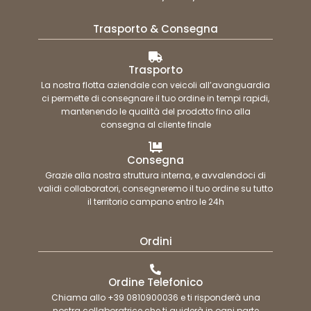
Trasporto & Consegna
Trasporto
La nostra flotta aziendale con veicoli all’avanguardia
ci permette di consegnare il tuo ordine in tempi rapidi,
mantenendo le qualità del prodotto fino alla
consegna al cliente finale
Consegna
Grazie alla nostra struttura interna, e avvalendoci di
validi collaboratori, consegneremo il tuo ordine su tutto
il territorio campano entro le 24h
Ordini
Ordine Telefonico
Chiama allo +39 0810900036 e ti risponderà una
nostra collaboratrice che ti guiderà in ogni parte