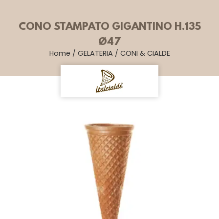
CONO STAMPATO GIGANTINO H.135
Ø47
Home
/
GELATERIA
/
CONI & CIALDE