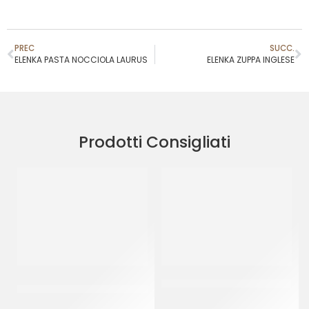
PREC
SUCC.
ELENKA PASTA NOCCIOLA LAURUS
ELENKA ZUPPA INGLESE
Prodotti Consigliati
PREGEL PASTA CLASSICA
JOYGELATO YOGURT GRECO
CREMA PECAN
CT 6 x 1 KG