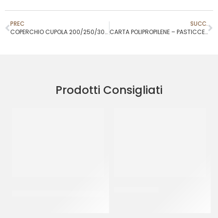
PREC
SUCC.
COPERCHIO CUPOLA 200/250/300CC
CARTA POLIPROPILENE – PASTICCERIA FINISSIMA
Prodotti Consigliati
GELATIERA GRIGIA PESANTE
BAVARESE Ø18
4750 CC
CT 5 KG
CT 150 PZ