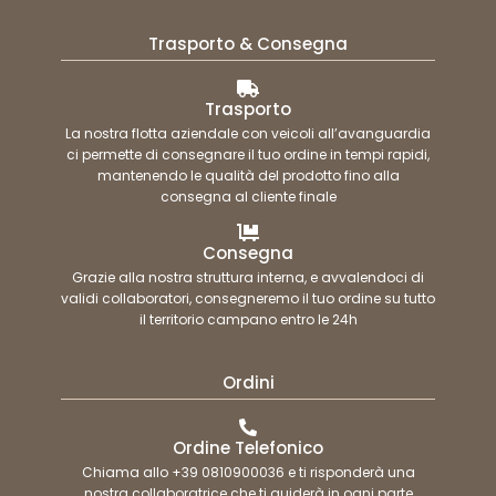
Trasporto & Consegna
Trasporto
La nostra flotta aziendale con veicoli all’avanguardia
ci permette di consegnare il tuo ordine in tempi rapidi,
mantenendo le qualità del prodotto fino alla
consegna al cliente finale
Consegna
Grazie alla nostra struttura interna, e avvalendoci di
validi collaboratori, consegneremo il tuo ordine su tutto
il territorio campano entro le 24h
Ordini
Ordine Telefonico
Chiama allo +39 0810900036 e ti risponderà una
nostra collaboratrice che ti guiderà in ogni parte