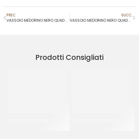
PREC
SUCC.
VASSOIO MEDORINO NERO QUAD 5,1X5,1
VASSOIO MEDORINO NERO QUAD 9,5X9,5
Prodotti Consigliati
PIATTI ALA ORO Ø32
BISCOTTI CANESTRELLI
CF 10 KG
CT 2 KG