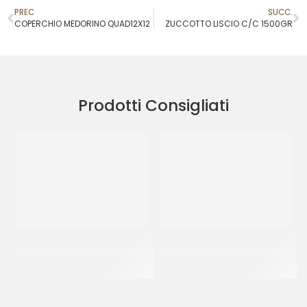
PREC
SUCC.
COPERCHIO MEDORINO QUAD12X12
ZUCCOTTO LISCIO C/C 1500GR
Prodotti Consigliati
GELATIERA GRIGIA PESANTE
DISCO PESANTE ORO/NERO
4750 CC
Ø18
CT 150 PZ
CF 10 PZ