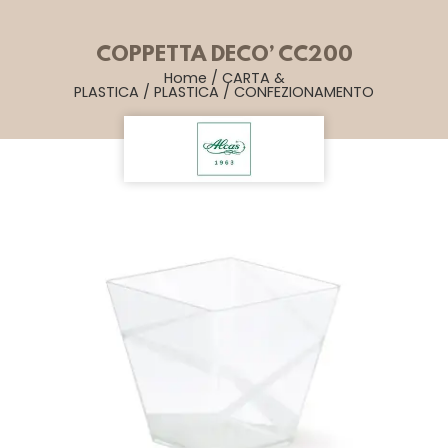
COPPETTA DECO’ CC200
Home
/
CARTA &
PLASTICA
/
PLASTICA
/
CONFEZIONAMENTO