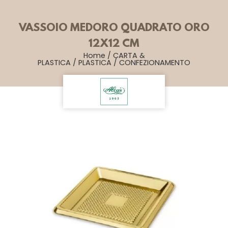
VASSOIO MEDORO QUADRATO ORO
12X12 CM
Home
/
CARTA &
PLASTICA
/
PLASTICA
/
CONFEZIONAMENTO