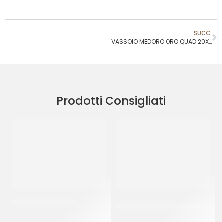
SUCC.
VASSOIO MEDORO ORO QUAD 20X20
Prodotti Consigliati
PIATTI ALA ORO Ø32
DISCO PESANTE ORO/NERO
Ø18
CF 10 KG
CF 10 PZ