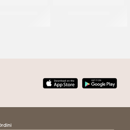
MIX BROWNIES CHOC
IRCA MIX CROISMART
CF 5 KG
CF 25 KG
Ordini