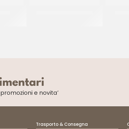
MADRE
IRCA MIX AMERICAN COOKIES
IRCA 
CF 5 KG
limentari
i
promozioni e novita’
Trasporto & Consegna