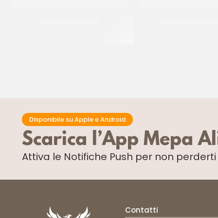
IRCA MIX GENOISE
IRCA MIX FIORDI
CF 10 KG
CF 25 KG
Disponibile su Apple e Android
Scarica l’App Mepa A
Attiva le Notifiche Push
per non perdert
Contatti