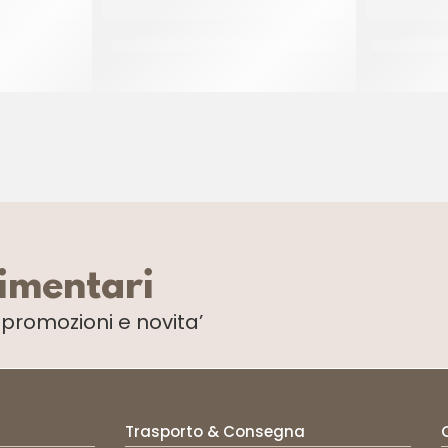
OL
IRCA MIX DOLCE FORNO MAESTRO
IRCA MIX 
CF 20 KG
limentari
i
promozioni e novita’
Trasporto & Consegna