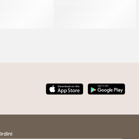
PANDORA GRAN SVILUPPO
IRCA MIX CURCUBREAD
CF 25 KG
CF 10 KG
Ordini