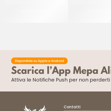
IRCA MIX FROSTY
IRCA MIX FRIB
CF 10 KG
CF 25 KG
Disponibile su Apple e Android
Scarica l’App Mepa A
Attiva le Notifiche Push
per non perdert
Contatti