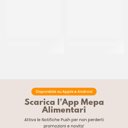
SALE FINO SICILIA
KERRY ORIGANO IN FOGLIE
CT 12 x 1 KG
CF 1 KG
Disponibile su Apple e Android
Scarica l’App Mepa
Alimentari
Attiva le Notifiche Push
per non perderti
promozioni e novita’