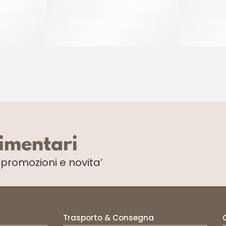
RGENTO 36
SPRINKLES ROSA&CELESTE
NUMERO 
CF 500 GR
limentari
i
promozioni e novita’
Trasporto & Consegna