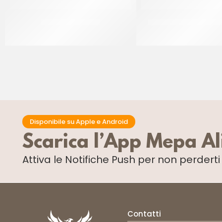
SPRINKLES ORO 32
SPRINKLES BIANCO&A
CF 500 GR
CF 500 GR
Disponibile su Apple e Android
Scarica l’App Mepa A
Attiva le Notifiche Push
per non perdert
Contatti