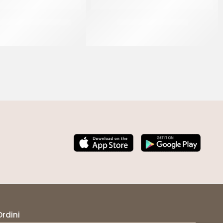
9 PER CANDELINE ORO
SPRINKLES BIANCO 23
CF 10 PZ
CF 500 GR
Ordini