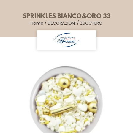
SPRINKLES BIANCO&ORO 33
Home
/
DECORAZIONI
/
ZUCCHERO