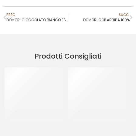
PREC
SUCC.
DOMORI CIOCCOLATO BIANCO ESSENCE 31,5 %
DOMORI COP.ARRIBA 100%
Prodotti Consigliati
CENTRAMERICA
IRCA PRELUDIO INTRO LATTE
SURROGATO BLU
32/34
CT 10 x 1 KG
CT 2 x 5 KG