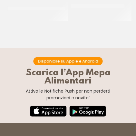
SCAGLIETTA SURROGATO
JOYGELATO CACAO 20/22
LATTE
CT 3 KG
CT 8 x 2 KG
Disponibile su Apple e Android
Scarica l’App Mepa
Alimentari
Attiva le Notifiche Push
per non perderti
promozioni e novita’