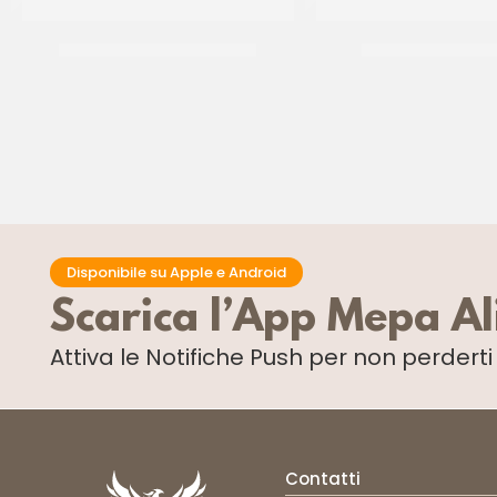
PRISCO PISTO AROMATICO
SALE GROSSO GEN
CF 1 KG
CT 12 x 1 KG
Disponibile su Apple e Android
Scarica l’App Mepa A
Attiva le Notifiche Push
per non perdert
Contatti