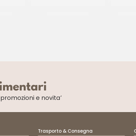
ERICO
SALE FINO GENERICO
RUFFINI
CT 12 x 1 KG
limentari
i
promozioni e novita’
Trasporto & Consegna