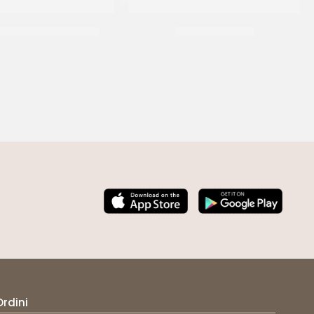
 STECCHE DI CANNELLA
SALE FINO SICILIA
CF 1 KG
CF 25 KG
Ordini