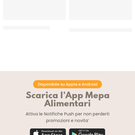
ELENKA AROMA FIORITO
ELENKA AROMA IN PASTA –
LIQUIRIZIA
CF 1 LT
CF 3 KG
Disponibile su Apple e Android
Scarica l’App Mepa
Alimentari
Attiva le Notifiche Push
per non perderti
promozioni e novita’