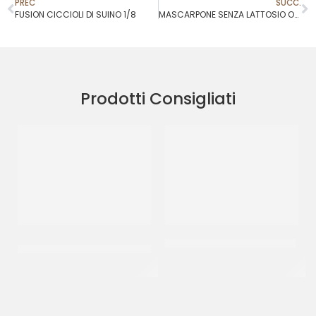
PREC
SUCC.
FUSION CICCIOLI DI SUINO 1/8
MASCARPONE SENZA LATTOSIO OPTIMUS
Prodotti Consigliati
D’AMICO CARCIOFI TAGLIATI
CANONICO PANCETTA TESA
ALLA RINFUSA
(+/- 1.90)
CF 2 X 1,6 KG