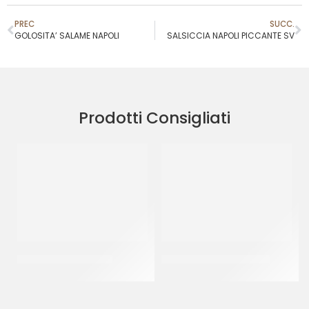
PREC
SUCC.
GOLOSITA’ SALAME NAPOLI
SALSICCIA NAPOLI PICCANTE SV
Prodotti Consigliati
DE CECCO RIGATONI
CANONICO CAPICOLLO
CT 24 x 500 GR
(+/- 1.17 KG)