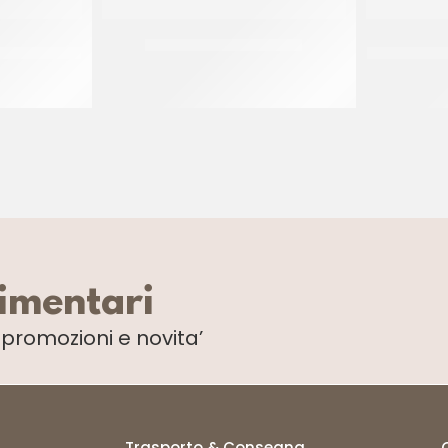
EMIFREDDI H
STAMPO PLUMPY 80X40
NASTRO ACE
CT 600 x 50 PZ
limentari
i
promozioni e novita’
Trasporto & Consegna