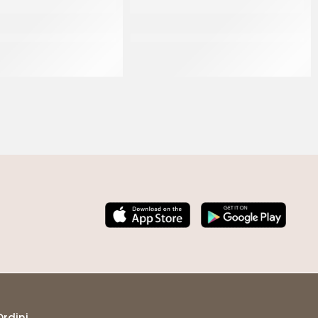
TATO PER SEMIFREDDI H
SCHNEIDER BECCUCCIO FORO A
50 MM
STELLA MM 10
CF 200 MT
Ordini