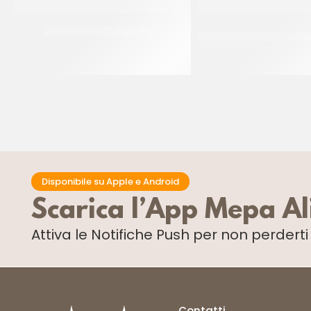
RUOTO PASTIERA 52 CM
NASTRO ACETATO PER S
30 MM
CF 200 MT
Disponibile su Apple e Android
Scarica l’App Mepa A
Attiva le Notifiche Push
per non perdert
Contatti