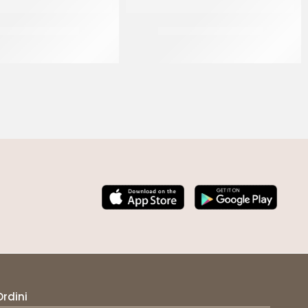
 MIX ALICE’S CAKE
IRCA MIX PAN DI FARRO
CF 10 KG
CF 10 KG
Ordini