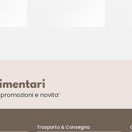
STY
IRCA MIX AMAVITA
IRCA
CF 10 KG
limentari
i
promozioni e novita’
Trasporto & Consegna