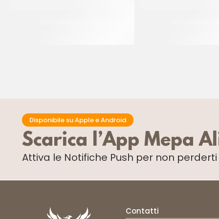
IRCA MIX GENOISE
IRCA MIX FRO
CF 10 KG
CF 10 KG
Disponibile su Apple e Android
Scarica l’App Mepa A
Attiva le Notifiche Push
per non perdert
Contatti